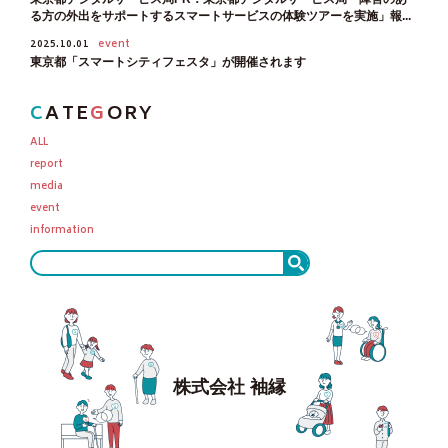
る方の外出をサポートするスマートサービスの体験ツアーを実施」報...
2025.10.01
event
東京都「スマートシティフェスタ」が開催されます
C
ATE
G
ORY
ALL
report
media
event
information
株式会社 袖縁