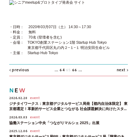
・日時： 2020年03月07日（土） 14:30～17:30
・料金： 無料
・定員： 70名 (登壇者を含む)
・会場： TOKYO創業ステーション1階 Startup Hub Tokyo
・
東京都千代田区丸の内２−１−１ 明治安田生命ビル
・主催： Startup Hub Tokyo
previous
...
64
65
66
...
next
N
E
W
2026.02.20
event
ジチタイワークス：東京都デジタルサービス局発【都内自治体限定】 東
京都選定！革新的サービス企業とつながる 社会課題解決に向けたスタ...
2026.03.03
event
協働ステーション中央「つながりマルシェ 2025」出展
2025.12.06
event
東京都デジタルサービス局PR：東京都デジタルサービス局「障害のあ