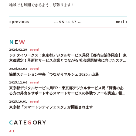
地域でも展開できるよう、頑張ります！
previous
...
55
56
57
...
next
N
E
W
2026.02.20
event
ジチタイワークス：東京都デジタルサービス局発【都内自治体限定】 東
京都選定！革新的サービス企業とつながる 社会課題解決に向けたスタ...
2026.03.03
event
協働ステーション中央「つながりマルシェ 2025」出展
2025.12.06
event
東京都デジタルサービス局PR：東京都デジタルサービス局「障害のあ
る方の外出をサポートするスマートサービスの体験ツアーを実施」報...
2025.10.01
event
東京都「スマートシティフェスタ」が開催されます
C
ATE
G
ORY
ALL