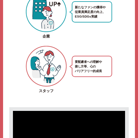
新たなファンの獲得や
従業員満足度の向上、
ESG/SDGs実績
企業
要配慮者への理解や
接し方等、心の
バリアフリー的成長
スタッフ