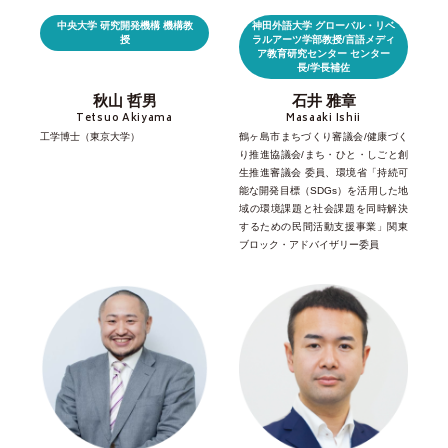
中央大学 研究開発機構 機構教
神田外語大学 グローバル・リベ
授
ラルアーツ学部教授/言語メディ
ア教育研究センター センター
長/学長補佐
秋山 哲男
石井 雅章
Tetsuo Akiyama
Masaaki Ishii
工学博士（東京大学）
鶴ヶ島市まちづくり審議会/健康づく
り推進協議会/まち・ひと・しごと創
生推進審議会 委員、環境省「持続可
能な開発目標（SDGs）を活用した地
域の環境課題と社会課題を同時解決
するための民間活動支援事業」関東
ブロック・アドバイザリー委員