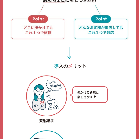
導
入の
メ
リット
出かける勇気と
楽しさが向上
要配慮者