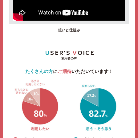
想いと仕組み
U
SER'S
V
OICE
利用者の声
たくさんの方
に
ご期待
いただいています！