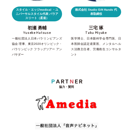
スタイル・エッジmedical ・ユ
株式会社 Studio Gift Hands 代
ニバーサルスタイル代表 パラア
表取締役
スリート（柔道）
初瀬 勇輔
三宅 琢
Yuseke Hatsuse
Taku Miyake
一般社団法人日本パラリンピアンズ
医学博士、日本眼科学会専門医、日
協会 理事、東京2020オリンピック・
本医師会認定産業医、メンタルヘル
パラリンピック フラッグツアー アン
ス法務主任者、労働衛生コンサルタ
バサダー
ント
P
ART
N
ER
協力・賛同