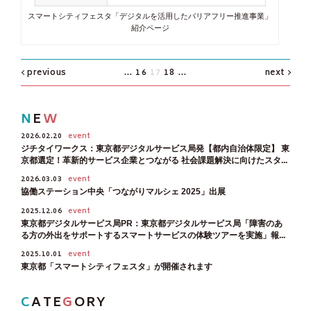
スマートシティフェスタ「デジタルを活用したバリアフリー推進事業」
紹介ページ
previous
...
16
17
18
...
next
N
E
W
2026.02.20
event
ジチタイワークス：東京都デジタルサービス局発【都内自治体限定】 東
京都選定！革新的サービス企業とつながる 社会課題解決に向けたスタ...
2026.03.03
event
協働ステーション中央「つながりマルシェ 2025」出展
2025.12.06
event
東京都デジタルサービス局PR：東京都デジタルサービス局「障害のあ
る方の外出をサポートするスマートサービスの体験ツアーを実施」報...
2025.10.01
event
東京都「スマートシティフェスタ」が開催されます
C
ATE
G
ORY